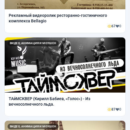
Рекламный видеоролик ресторанно-гостиничного
комплекса Bellagio
67
0
ВИДЕО, АНИМАЦИЯ И МОУШЕН
ТАйМСКВЕР (Кирилл Бабиев, «Голос») - Из
вечносолнечного льда.
87
0
ВИДЕО, АНИМАЦИЯ И МОУШЕН