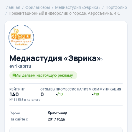
Главная
Фрилансеры
Медиастудия «Эврика»
Портфолио
Презентационный видеоролик о городе. Аэросъемка. 4К.
Медиастудия «Эврика»
›
evrikaprru
Мы делаем настоящую рекламу.
РЕЙТИНГ
ОТЗЫВЫ
ПРОФЕССИОНАЛИЗМ
КОММУНИКАЦИЯ
140
0
-
-
/10
/10
№ 11 568 в каталоге
Город
Краснодар
На сайте с
2017 года