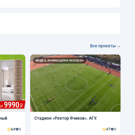
Все проекты →
ВИДЕО, АНИМАЦИЯ И МОУШЕН
нный
Стадион «Ректор Ячиков». АГУ.
64
0
47
0