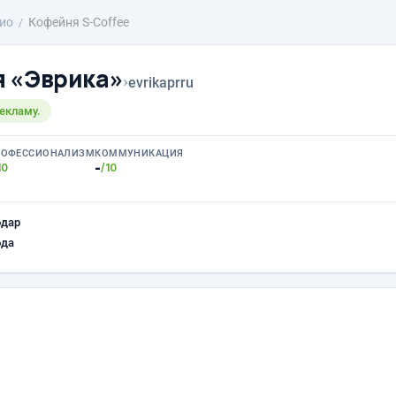
ио
Кофейня S-Coffee
 «Эврика»
›
evrikaprru
екламу.
РОФЕССИОНАЛИЗМ
КОММУНИКАЦИЯ
-
10
/10
одар
ода