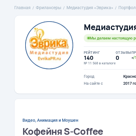
Главная
Фрилансеры
Медиастудия «Эврика»
Портфол
Медиастудия
Мы делаем настоящую р
РЕЙТИНГ
ОТЗЫВЫ
П
140
0
-
/
№ 11 568 в каталоге
Город
Красн
На сайте с
2017 г
Видео, Анимация и Моушен
Кофейня S-Coffee