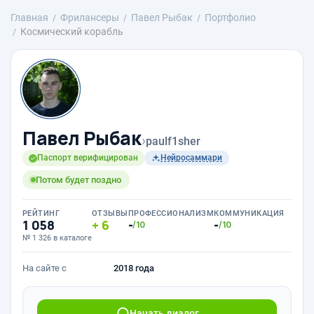
Главная
Фрилансеры
Павел Рыбак
Портфолио
Космический корабль
Павел Рыбак
›
paulf1sher
Паспорт верифицирован
Нейросаммари
Потом будет поздно
РЕЙТИНГ
ОТЗЫВЫ
ПРОФЕССИОНАЛИЗМ
КОММУНИКАЦИЯ
1 058
6
-
-
/10
/10
№ 1 326 в каталоге
На сайте с
2018 года
Начать диалог