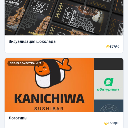
Визуализация шоколада
87
0
ВЕБ-РАЗРАБОТКА И IT
Логотипы
168
0