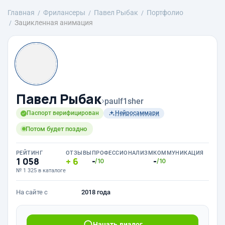
Главная
Фрилансеры
Павел Рыбак
Портфолио
Зацикленная анимация
Павел Рыбак
›
paulf1sher
Паспорт верифицирован
Нейросаммари
Потом будет поздно
РЕЙТИНГ
ОТЗЫВЫ
ПРОФЕССИОНАЛИЗМ
КОММУНИКАЦИЯ
1 058
6
-
-
/10
/10
№ 1 325 в каталоге
На сайте с
2018 года
Начать диалог