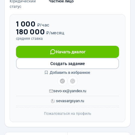
Юридический
Частное лицо
статус
1 000
₽/час
180 000
₽/месяц
средняя ставка
Начать диалог
Создать задание
Добавить в избранное
sevo-xx@yandex.ru
sevasargsyan.ru
Пожаловаться на профиль