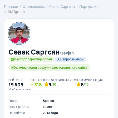
Главная
Фрилансеры
Севак Саргсян
Портфолио
BMTgroup
Севак Саргсян
›
sevjan
Паспорт верифицирован
Нейросаммари
Отличная идея заслуживает идеального сайта
РЕЙТИНГ
ОТЗЫВЫ
ПРОФЕССИОНАЛИЗМ
КОММУНИКАЦИЯ
19 509
318
9
8
/10
/10
№ 46 в каталоге
Город
Брянск
Опыт работы
13 лет
На сайте с
2013 года