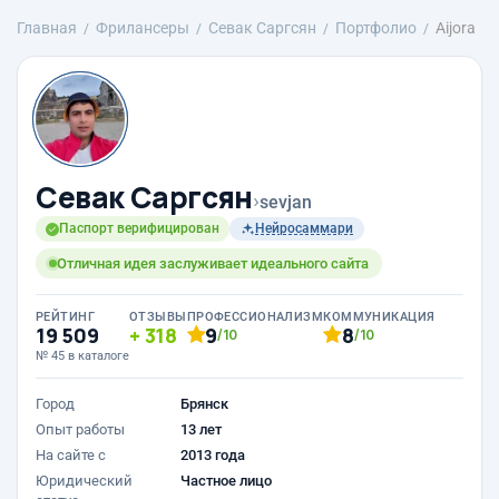
Главная
Фрилансеры
Севак Саргсян
Портфолио
Aijora
Севак Саргсян
›
sevjan
Паспорт верифицирован
Нейросаммари
Отличная идея заслуживает идеального сайта
РЕЙТИНГ
ОТЗЫВЫ
ПРОФЕССИОНАЛИЗМ
КОММУНИКАЦИЯ
19 509
318
9
8
/10
/10
№ 45 в каталоге
Город
Брянск
Опыт работы
13 лет
На сайте с
2013 года
Юридический
Частное лицо