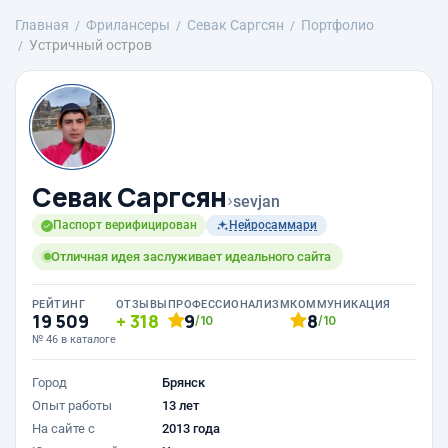
Главная
Фрилансеры
Севак Саргсян
Портфолио
Устричный остров
Севак Саргсян
›
sevjan
Паспорт верифицирован
Нейросаммари
Отличная идея заслуживает идеального сайта
РЕЙТИНГ
ОТЗЫВЫ
ПРОФЕССИОНАЛИЗМ
КОММУНИКАЦИЯ
19 509
318
9
8
/10
/10
№ 46 в каталоге
Город
Брянск
Опыт работы
13 лет
На сайте с
2013 года