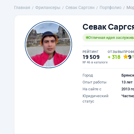
Главная
Фрилансеры
Севак Саргсян
Портфолио
Мор
Севак Саргс
Отличная идея заслужив
РЕЙТИНГ
ОТЗЫВЫ
ПРОФ
19 509
318
9
/
№ 46 в каталоге
Город
Брянс
Опыт работы
13 лет
На сайте с
2013 г
Юридический
Частно
статус