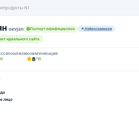
епродукты N1
ян
›
sevjan
Паспорт верифицирован
Нейросаммари
ает идеального сайта
ЕССИОНАЛИЗМ
КОММУНИКАЦИЯ
8
10
/10
к
ода
е лицо