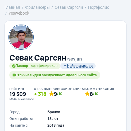
Главная
Фрилансеры
Севак Саргсян
Портфолио
Yeswebook
Севак Саргсян
›
sevjan
Паспорт верифицирован
Нейросаммари
Отличная идея заслуживает идеального сайта
РЕЙТИНГ
ОТЗЫВЫ
ПРОФЕССИОНАЛИЗМ
КОММУНИКАЦИЯ
19 509
318
9
8
/10
/10
№ 46 в каталоге
Город
Брянск
Опыт работы
13 лет
На сайте с
2013 года