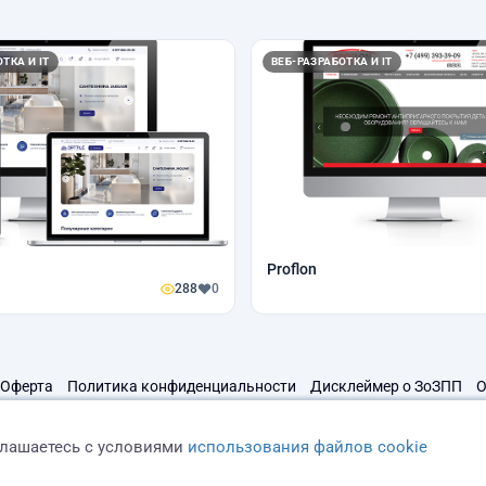
ТКА И IT
ВЕБ-РАЗРАБОТКА И IT
Proflon
288
0
Оферта
Политика конфиденциальности
Дисклеймер о ЗоЗПП
О
глашаетесь с условиями
использования файлов cookie