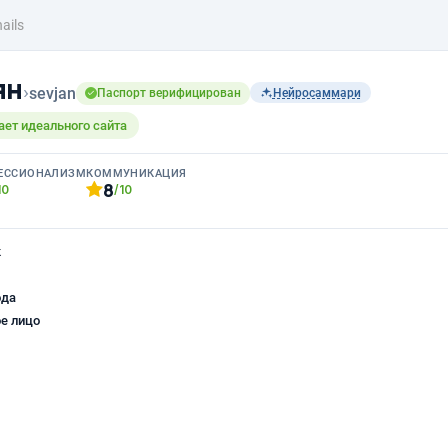
ails
ян
›
sevjan
Паспорт верифицирован
Нейросаммари
ает идеального сайта
ЕССИОНАЛИЗМ
КОММУНИКАЦИЯ
8
10
/10
к
ода
е лицо