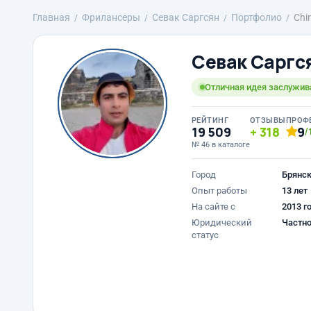
Главная
Фрилансеры
Севак Саргсян
Портфолио
Chin
Севак Саргс
Отличная идея заслужив
РЕЙТИНГ
ОТЗЫВЫ
ПРОФ
19 509
318
9
/
№ 46 в каталоге
Город
Брянс
Опыт работы
13 лет
На сайте с
2013 г
Юридический
Частно
статус