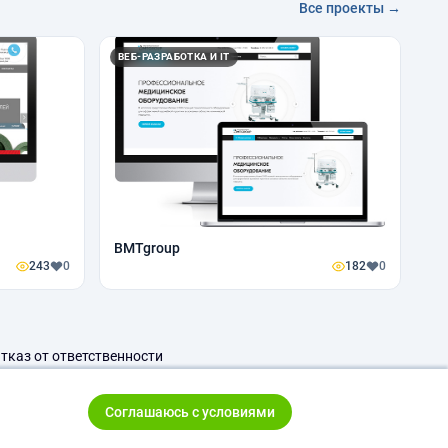
Все проекты →
ВЕБ-РАЗРАБОТКА И IT
BMTgroup
243
0
182
0
тказ от ответственности
Соглашаюсь с условиями