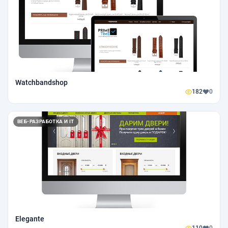
Watchbandshop
182
0
ВЕБ-РАЗРАБОТКА И IT
Elegante
110
0