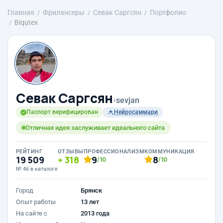
Главная
Фрилансеры
Севак Саргсян
Портфолио
Biqutex
Севак Саргсян
›
sevjan
Паспорт верифицирован
Нейросаммари
Отличная идея заслуживает идеального сайта
РЕЙТИНГ
ОТЗЫВЫ
ПРОФЕССИОНАЛИЗМ
КОММУНИКАЦИЯ
19 509
318
9
8
/10
/10
№ 46 в каталоге
Город
Брянск
Опыт работы
13 лет
На сайте с
2013 года