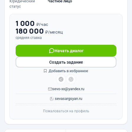
Юридический
Частное лицо
статус
1 000
₽/час
180 000
₽/месяц
средняя ставка
Начать диалог
Создать задание
Добавить в избранное
sevo-xx@yandex.ru
sevasargsyan.ru
Пожаловаться на профиль