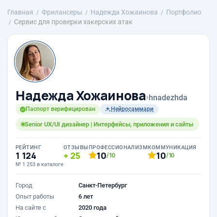
Главная
Фрилансеры
Надежда Хожаинова
Портфолио
Сервис для проверки хакерских атак
Надежда Хожаинова
›
hnadezhda
Паспорт верифицирован
Нейросаммари
Senior UX/UI дизайнер | Интерфейсы, приложения и сайты
РЕЙТИНГ
ОТЗЫВЫ
ПРОФЕССИОНАЛИЗМ
КОММУНИКАЦИЯ
1 124
25
10
10
/10
/10
№ 1 253 в каталоге
Город
Санкт-Петербург
Опыт работы
6 лет
На сайте с
2020 года