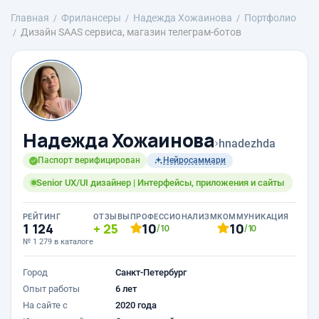
Главная
Фрилансеры
Надежда Хожаинова
Портфолио
Дизайн SAAS сервиса, магазин телеграм-ботов
Надежда Хожаинова
›
hnadezhda
Паспорт верифицирован
Нейросаммари
Senior UX/UI дизайнер | Интерфейсы, приложения и сайты
РЕЙТИНГ
ОТЗЫВЫ
ПРОФЕССИОНАЛИЗМ
КОММУНИКАЦИЯ
1 124
25
10
10
/10
/10
№ 1 279 в каталоге
Город
Санкт-Петербург
Опыт работы
6 лет
На сайте с
2020 года