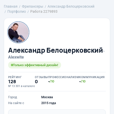
Главная
Фрилансеры
Александр Белоцерковский
Портфолио
Работа 2279893
Александр Белоцерковский
›
Alexwite
Только эффективный дизайн!
РЕЙТИНГ
ОТЗЫВЫ
ПРОФЕССИОНАЛИЗМ
КОММУНИКАЦИЯ
128
0
-
-
/10
/10
№ 13 301 в каталоге
Город
Москва
На сайте с
2015 года