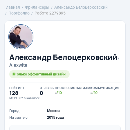
Главная
Фрилансеры
Александр Белоцерковский
Портфолио
Работа 2279895
Александр Белоцерковский
›
Alexwite
Только эффективный дизайн!
РЕЙТИНГ
ОТЗЫВЫ
ПРОФЕССИОНАЛИЗМ
КОММУНИКАЦИЯ
128
0
-
-
/10
/10
№ 13 302 в каталоге
Город
Москва
На сайте с
2015 года