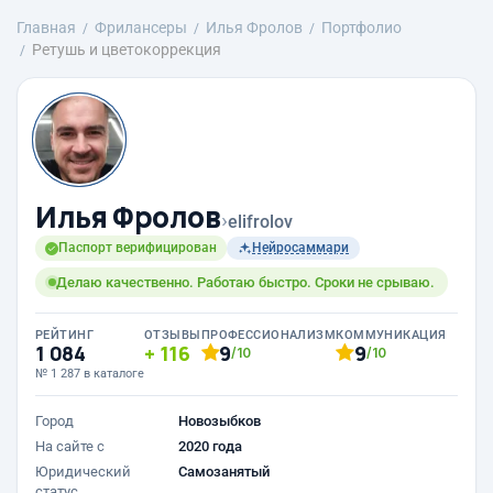
Главная
Фрилансеры
Илья Фролов
Портфолио
Ретушь и цветокоррекция
Илья Фролов
›
elifrolov
Паспорт верифицирован
Нейросаммари
Делаю качественно. Работаю быстро. Сроки не срываю.
РЕЙТИНГ
ОТЗЫВЫ
ПРОФЕССИОНАЛИЗМ
КОММУНИКАЦИЯ
1 084
116
9
9
/10
/10
№ 1 287 в каталоге
Город
Новозыбков
На сайте с
2020 года
Юридический
Самозанятый
статус