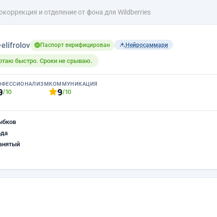
окоррекция и отделение от фона для Wildberries
›
elifrolov
Паспорт верифицирован
Нейросаммари
отаю быстро. Сроки не срываю.
ОФЕССИОНАЛИЗМ
КОММУНИКАЦИЯ
9
9
/10
/10
ыбков
ода
анятый