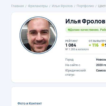
Главная
Фрилансеры
Илья Фролов
Портфолио
Цвет
Илья Фролов
Делаю качественно. Раб
РЕЙТИНГ
ОТЗЫВЫ
ПР
1 084
116
№ 1 285 в каталоге
Город
Новоз
На сайте с
2020 г
Юридический
Самоз
статус
Фото и Контент