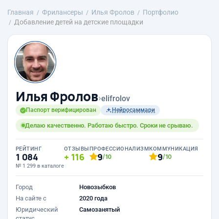
Главная
Фрилансеры
Илья Фролов
Портфолио
Добавление детей на детские площадки
Илья Фролов
›
elifrolov
Паспорт верифицирован
Нейросаммари
Делаю качественно. Работаю быстро. Сроки не срываю.
РЕЙТИНГ
ОТЗЫВЫ
ПРОФЕССИОНАЛИЗМ
КОММУНИКАЦИЯ
1 084
116
9
9
/10
/10
№ 1 299 в каталоге
Город
Новозыбков
На сайте с
2020 года
Юридический
Самозанятый
статус