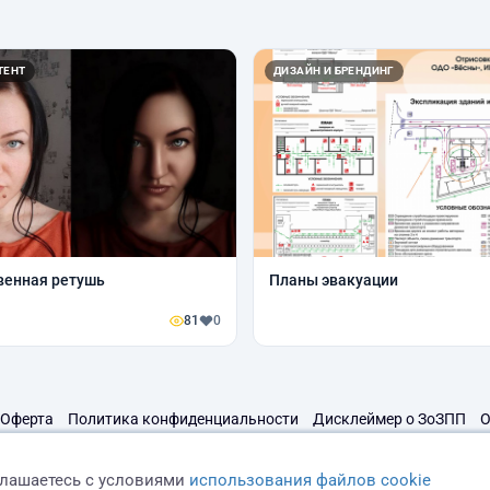
ТЕНТ
ДИЗАЙН И БРЕНДИНГ
венная ретушь
Планы эвакуации
81
0
Оферта
Политика конфиденциальности
Дисклеймер о ЗоЗПП
О
глашаетесь с условиями
использования файлов cookie