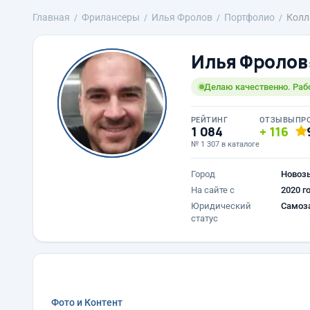
Главная
Фрилансеры
Илья Фролов
Портфолио
Кол
Илья Фролов
Делаю качественно. Раб
РЕЙТИНГ
ОТЗЫВЫ
ПР
1 084
116
№ 1 307 в каталоге
Город
Новоз
На сайте с
2020 г
Юридический
Самоз
статус
Фото и Контент