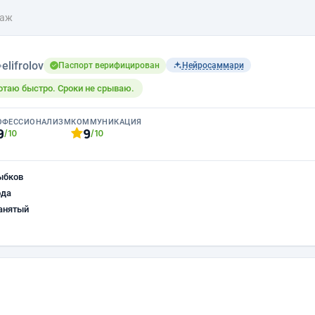
лаж
›
elifrolov
Паспорт верифицирован
Нейросаммари
отаю быстро. Сроки не срываю.
ОФЕССИОНАЛИЗМ
КОММУНИКАЦИЯ
9
9
/10
/10
ыбков
ода
анятый