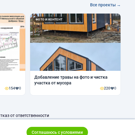
Все проекты →
ФОТО И КОНТЕНТ
Добавление травы на фото и чистка
участка от мусора
154
0
220
0
тказ от ответственности
Соглашаюсь с условиями