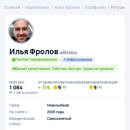
Главная
Фрилансеры
Илья Фролов
Портфолио
Ретушь
Илья Фролов
›
elifrolov
Паспорт верифицирован
Нейросаммари
Делаю качественно. Работаю быстро. Сроки не срываю.
РЕЙТИНГ
ОТЗЫВЫ
ПРОФЕССИОНАЛИЗМ
КОММУНИКАЦИЯ
1 084
116
9
9
/10
/10
№ 1 288 в каталоге
Город
Новозыбков
На сайте с
2020 года
Юридический
Самозанятый
статус