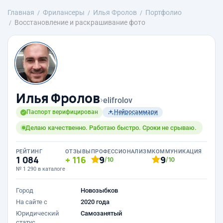
Главная
Фрилансеры
Илья Фролов
Портфолио
Восстановление и раскрашивание фото
Илья Фролов
›
elifrolov
Паспорт верифицирован
Нейросаммари
Делаю качественно. Работаю быстро. Сроки не срываю.
РЕЙТИНГ
ОТЗЫВЫ
ПРОФЕССИОНАЛИЗМ
КОММУНИКАЦИЯ
1 084
116
9
9
/10
/10
№ 1 290 в каталоге
Город
Новозыбков
На сайте с
2020 года
Юридический
Самозанятый
статус