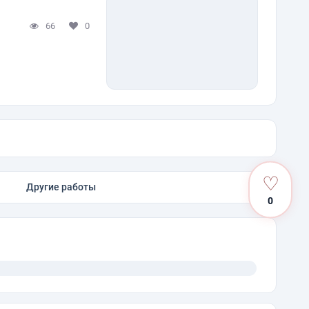
66
0
♡
Другие работы
0