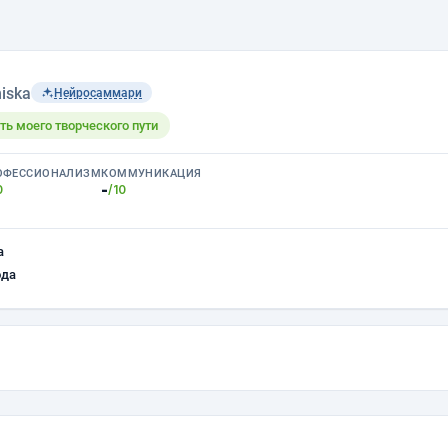
iska
Нейросаммари
ть моего творческого пути
ОФЕССИОНАЛИЗМ
КОММУНИКАЦИЯ
-
0
/10
а
ода