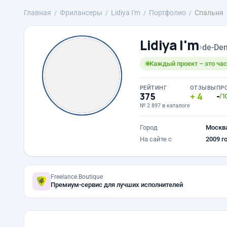
Главная
Фрилансеры
Lidiya I'm
Портфолио
Спальня
Lidiya I'm
›
de-Den
Каждый проект – это час
РЕЙТИНГ
ОТЗЫВЫ
ПР
375
4
-
/1
№ 2 897 в каталоге
Город
Москв
На сайте с
2009 г
Freelance.Boutique
Премиум-сервис для лучших исполнителей