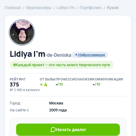
Главная
Фрилансеры
Lidiya I'm
Портфолио
Кухня
Lidiya I'm
›
de-Deniska
Нейросаммари
Каждый проект – это часть моего творческого пути
РЕЙТИНГ
ОТЗЫВЫ
ПРОФЕССИОНАЛИЗМ
КОММУНИКАЦИЯ
375
4
-
-
/10
/10
№ 2 900 в каталоге
Город
Москва
На сайте с
2009 года
Начать диалог