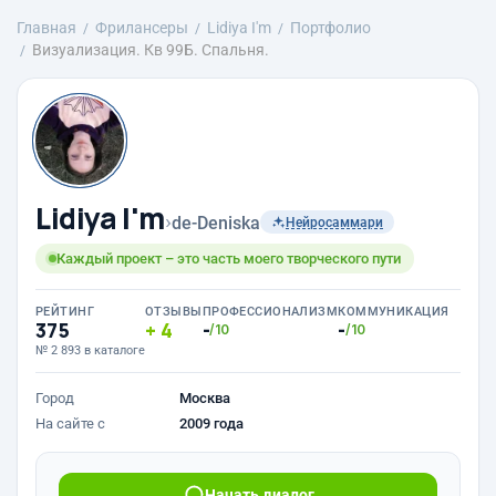
Главная
Фрилансеры
Lidiya I'm
Портфолио
Визуализация. Кв 99Б. Спальня.
Lidiya I'm
›
de-Deniska
Нейросаммари
Каждый проект – это часть моего творческого пути
РЕЙТИНГ
ОТЗЫВЫ
ПРОФЕССИОНАЛИЗМ
КОММУНИКАЦИЯ
375
4
-
-
/10
/10
№ 2 893 в каталоге
Город
Москва
На сайте с
2009 года
Начать диалог