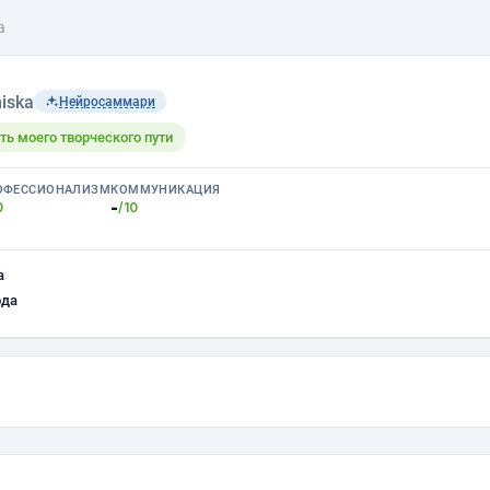
а
iska
Нейросаммари
ть моего творческого пути
ОФЕССИОНАЛИЗМ
КОММУНИКАЦИЯ
-
0
/10
а
ода