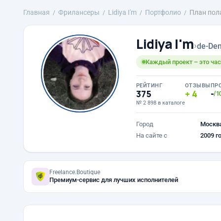
Главная
Фрилансеры
Lidiya I'm
Портфолио
План пол
Lidiya I'm
›
de-Den
Каждый проект – это час
РЕЙТИНГ
ОТЗЫВЫ
ПР
375
4
-
/1
№ 2 898 в каталоге
Город
Москв
На сайте с
2009 г
Freelance.Boutique
Премиум-сервис для лучших исполнителей