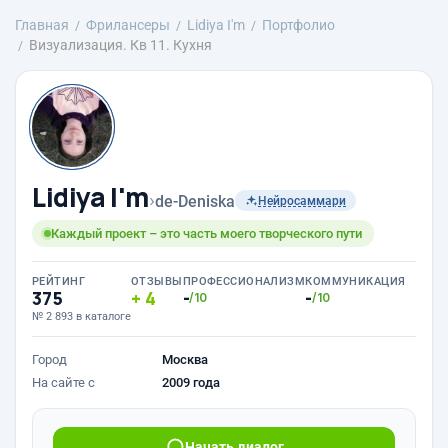
Главная
Фрилансеры
Lidiya I'm
Портфолио
Визуализация. Кв 11. Кухня
Lidiya I'm
›
de-Deniska
Нейросаммари
Каждый проект – это часть моего творческого пути
РЕЙТИНГ
ОТЗЫВЫ
ПРОФЕССИОНАЛИЗМ
КОММУНИКАЦИЯ
375
4
-
-
/10
/10
№ 2 893 в каталоге
Город
Москва
На сайте с
2009 года
Начать диалог