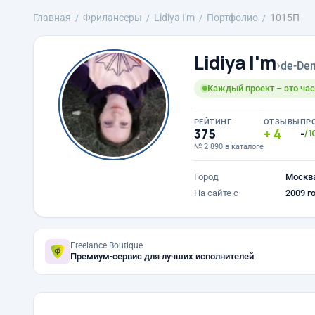
Главная
Фрилансеры
Lidiya I'm
Портфолио
1015П
Lidiya I'm
›
de-Den
Каждый проект – это час
РЕЙТИНГ
ОТЗЫВЫ
ПР
375
4
-
/1
№ 2 890 в каталоге
Город
Москв
На сайте с
2009 г
Freelance.Boutique
Премиум-сервис для лучших исполнителей