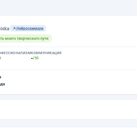
iska
Нейросаммари
ть моего творческого пути
ОФЕССИОНАЛИЗМ
КОММУНИКАЦИЯ
-
0
/10
а
ода