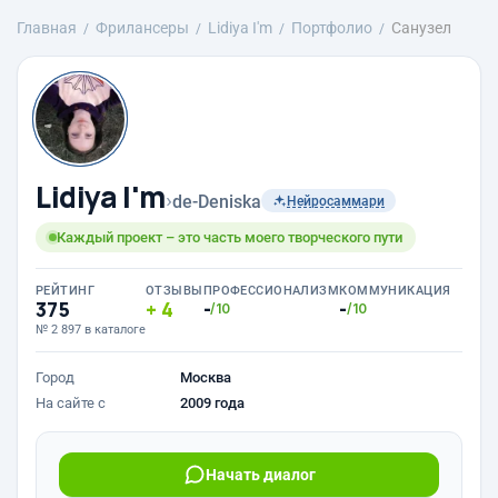
Главная
Фрилансеры
Lidiya I'm
Портфолио
Санузел
Lidiya I'm
›
de-Deniska
Нейросаммари
Каждый проект – это часть моего творческого пути
РЕЙТИНГ
ОТЗЫВЫ
ПРОФЕССИОНАЛИЗМ
КОММУНИКАЦИЯ
375
4
-
-
/10
/10
№ 2 897 в каталоге
Город
Москва
На сайте с
2009 года
Начать диалог