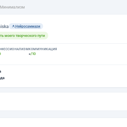
 Минимализм
iska
Нейросаммари
ть моего творческого пути
ОФЕССИОНАЛИЗМ
КОММУНИКАЦИЯ
-
0
/10
а
ода