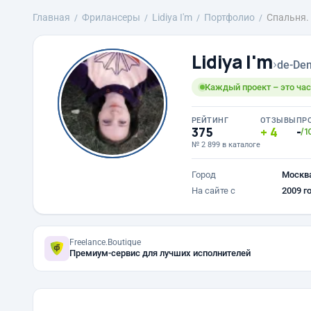
Главная
Фрилансеры
Lidiya I'm
Портфолио
Спальня.
Lidiya I'm
›
de-Den
Каждый проект – это час
РЕЙТИНГ
ОТЗЫВЫ
ПР
375
4
-
/1
№ 2 899 в каталоге
Город
Москв
На сайте с
2009 г
Freelance.Boutique
Премиум-сервис для лучших исполнителей