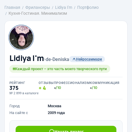
Главная
Фрилансеры
Lidiya I'm
Портфолио
Кухня-Гостиная. Минимализм
Lidiya I'm
›
de-Deniska
Нейросаммари
Каждый проект – это часть моего творческого пути
РЕЙТИНГ
ОТЗЫВЫ
ПРОФЕССИОНАЛИЗМ
КОММУНИКАЦИЯ
375
4
-
-
/10
/10
№ 2 899 в каталоге
Город
Москва
На сайте с
2009 года
Начать диалог