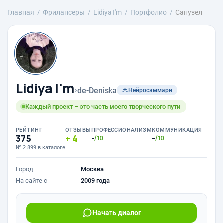
Главная
Фрилансеры
Lidiya I'm
Портфолио
Санузел
Lidiya I'm
›
de-Deniska
Нейросаммари
Каждый проект – это часть моего творческого пути
РЕЙТИНГ
ОТЗЫВЫ
ПРОФЕССИОНАЛИЗМ
КОММУНИКАЦИЯ
375
4
-
-
/10
/10
№ 2 899 в каталоге
Город
Москва
На сайте с
2009 года
Начать диалог