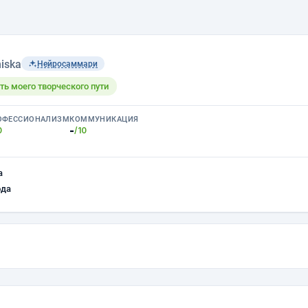
iska
Нейросаммари
ть моего творческого пути
ОФЕССИОНАЛИЗМ
КОММУНИКАЦИЯ
-
0
/10
а
ода