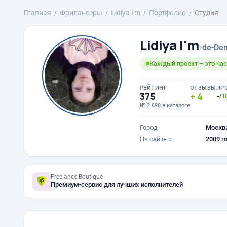
Главная
Фрилансеры
Lidiya I'm
Портфолио
Студия
Lidiya I'm
›
de-Den
Каждый проект – это час
РЕЙТИНГ
ОТЗЫВЫ
ПР
375
4
-
/1
№ 2 898 в каталоге
Город
Москв
На сайте с
2009 г
Freelance.Boutique
Премиум-сервис для лучших исполнителей