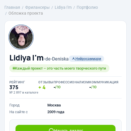
Главная
Фрилансеры
Lidiya I'm
Портфолио
Обложка проекта
Lidiya I'm
›
de-Deniska
Нейросаммари
Каждый проект – это часть моего творческого пути
РЕЙТИНГ
ОТЗЫВЫ
ПРОФЕССИОНАЛИЗМ
КОММУНИКАЦИЯ
375
4
-
-
/10
/10
№ 2 897 в каталоге
Город
Москва
На сайте с
2009 года
Начать диалог