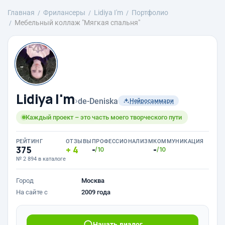
Главная
Фрилансеры
Lidiya I'm
Портфолио
Мебельный коллаж "Мягкая спальня"
Lidiya I'm
›
de-Deniska
Нейросаммари
Каждый проект – это часть моего творческого пути
РЕЙТИНГ
ОТЗЫВЫ
ПРОФЕССИОНАЛИЗМ
КОММУНИКАЦИЯ
375
4
-
-
/10
/10
№ 2 894 в каталоге
Город
Москва
На сайте с
2009 года
Начать диалог