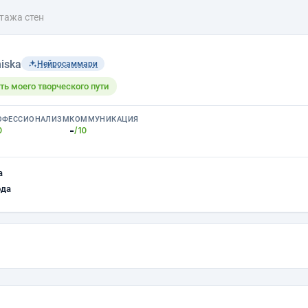
тажа стен
iska
Нейросаммари
ть моего творческого пути
ОФЕССИОНАЛИЗМ
КОММУНИКАЦИЯ
-
0
/10
а
ода