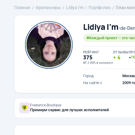
Главная
Фрилансеры
Lidiya I'm
Портфолио
План мон
Lidiya I'm
›
de-Den
Каждый проект – это час
РЕЙТИНГ
ОТЗЫВЫ
ПР
375
4
-
/1
№ 2 895 в каталоге
Город
Москв
На сайте с
2009 г
Freelance.Boutique
Премиум-сервис для лучших исполнителей