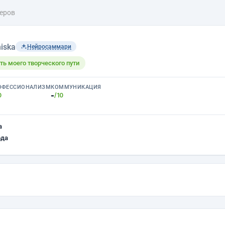
еров
iska
Нейросаммари
ть моего творческого пути
ОФЕССИОНАЛИЗМ
КОММУНИКАЦИЯ
-
0
/10
а
ода