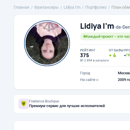
Главная
Фрилансеры
Lidiya I'm
Портфолио
План обм
Lidiya I'm
›
de-Den
Каждый проект – это час
РЕЙТИНГ
ОТЗЫВЫ
ПР
375
4
-
/1
№ 2 894 в каталоге
Город
Москв
На сайте с
2009 г
Freelance.Boutique
Премиум-сервис для лучших исполнителей