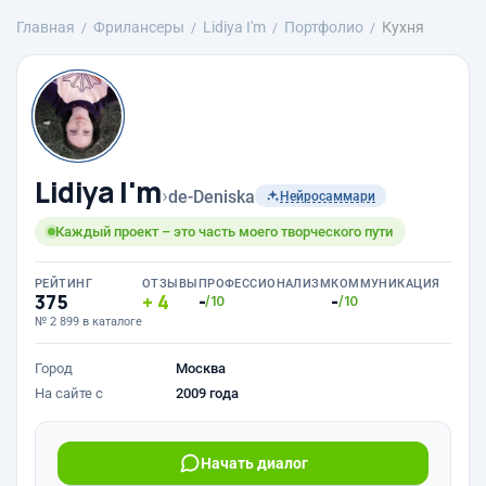
Главная
Фрилансеры
Lidiya I'm
Портфолио
Кухня
Lidiya I'm
›
de-Deniska
Нейросаммари
Каждый проект – это часть моего творческого пути
РЕЙТИНГ
ОТЗЫВЫ
ПРОФЕССИОНАЛИЗМ
КОММУНИКАЦИЯ
375
4
-
-
/10
/10
№ 2 899 в каталоге
Город
Москва
На сайте с
2009 года
Начать диалог