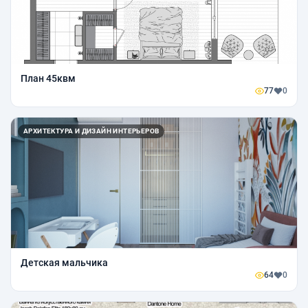
План 45квм
77
0
АРХИТЕКТУРА И ДИЗАЙН ИНТЕРЬЕРОВ
Детская мальчика
64
0