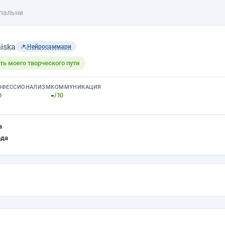
пальни
iska
Нейросаммари
ть моего творческого пути
ОФЕССИОНАЛИЗМ
КОММУНИКАЦИЯ
-
0
/10
а
ода