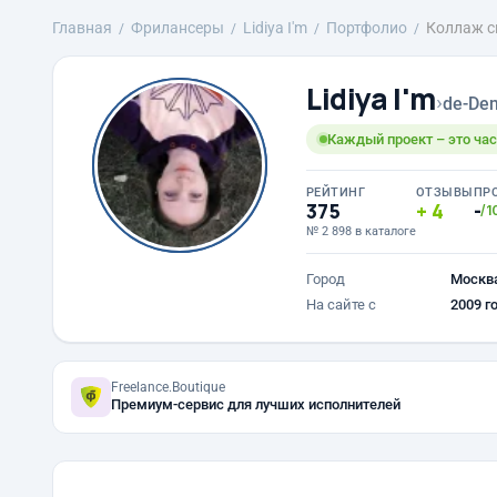
Главная
Фрилансеры
Lidiya I'm
Портфолио
Коллаж с
Lidiya I'm
›
de-Den
Каждый проект – это час
РЕЙТИНГ
ОТЗЫВЫ
ПР
375
4
-
/1
№ 2 898 в каталоге
Город
Москв
На сайте с
2009 г
Freelance.Boutique
Премиум-сервис для лучших исполнителей