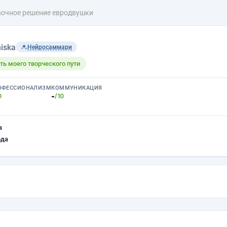
очное решение евродвушки
iska
Нейросаммари
ть моего творческого пути
ОФЕССИОНАЛИЗМ
КОММУНИКАЦИЯ
-
0
/10
а
ода