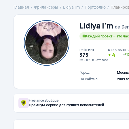
Главная
Фрилансеры
Lidiya I'm
Портфолио
Планиров
Lidiya I'm
›
de-Den
Каждый проект – это час
РЕЙТИНГ
ОТЗЫВЫ
ПР
375
4
-
/1
№ 2 890 в каталоге
Город
Москв
На сайте с
2009 г
Freelance.Boutique
Премиум-сервис для лучших исполнителей