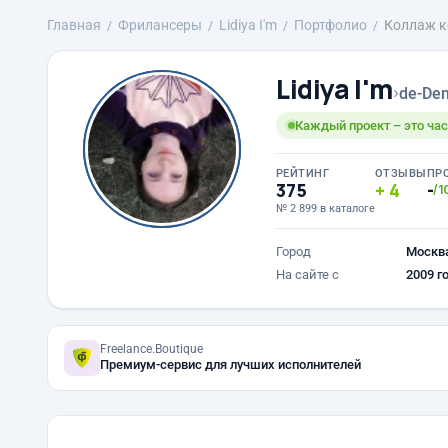
Главная
Фрилансеры
Lidiya I'm
Портфолио
Коллаж к
Lidiya I'm
›
de-Den
Каждый проект – это час
РЕЙТИНГ
ОТЗЫВЫ
ПР
375
4
-
/1
№ 2 899 в каталоге
Город
Москв
На сайте с
2009 г
Freelance.Boutique
Премиум-сервис для лучших исполнителей