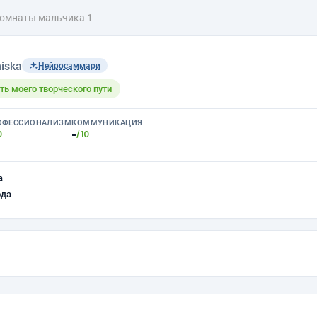
омнаты мальчика 1
iska
Нейросаммари
ть моего творческого пути
ОФЕССИОНАЛИЗМ
КОММУНИКАЦИЯ
-
0
/10
а
ода