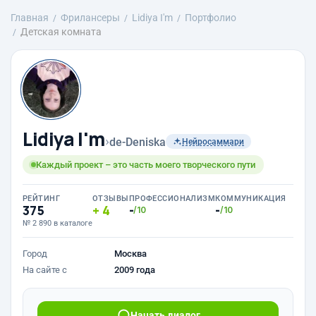
Главная
Фрилансеры
Lidiya I'm
Портфолио
Детская комната
Lidiya I'm
›
de-Deniska
Нейросаммари
Каждый проект – это часть моего творческого пути
РЕЙТИНГ
ОТЗЫВЫ
ПРОФЕССИОНАЛИЗМ
КОММУНИКАЦИЯ
375
4
-
-
/10
/10
№ 2 890 в каталоге
Город
Москва
На сайте с
2009 года
Начать диалог