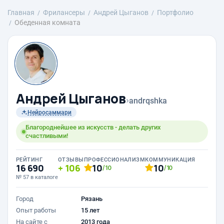
Главная
Фрилансеры
Андрей Цыганов
Портфолио
Обеденная комната
Андрей Цыганов
›
andrqshka
Нейросаммари
Благороднейшее из искусств - делать других
счастливыми!
РЕЙТИНГ
ОТЗЫВЫ
ПРОФЕССИОНАЛИЗМ
КОММУНИКАЦИЯ
16 690
106
10
10
/10
/10
№ 57 в каталоге
Город
Рязань
Опыт работы
15 лет
На сайте с
2013 года