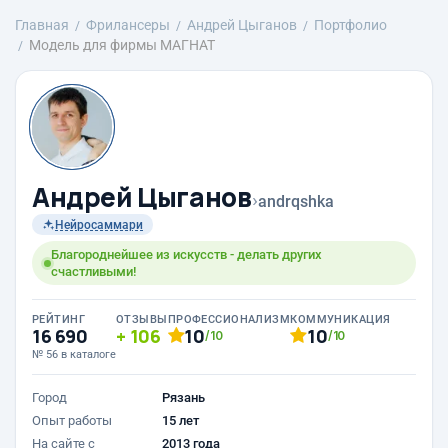
Главная
Фрилансеры
Андрей Цыганов
Портфолио
Модель для фирмы МАГНАТ
Андрей Цыганов
›
andrqshka
Нейросаммари
Благороднейшее из искусств - делать других
счастливыми!
РЕЙТИНГ
ОТЗЫВЫ
ПРОФЕССИОНАЛИЗМ
КОММУНИКАЦИЯ
16 690
106
10
10
/10
/10
№ 56 в каталоге
Город
Рязань
Опыт работы
15 лет
На сайте с
2013 года