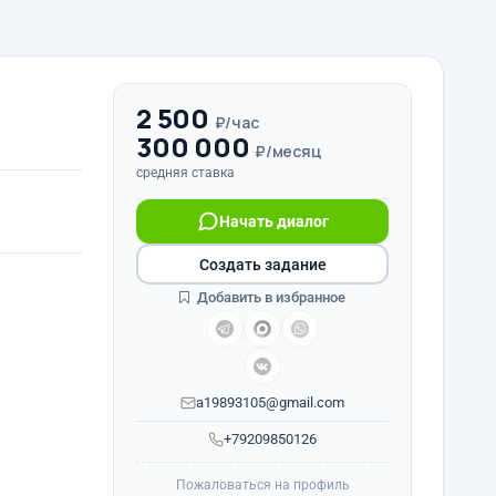
2 500
₽/час
300 000
₽/месяц
средняя ставка
Начать диалог
Создать задание
Добавить в избранное
a19893105@gmail.com
+79209850126
Пожаловаться на профиль