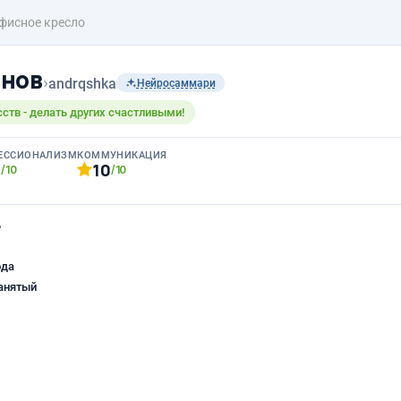
фисное кресло
анов
›
andrqshka
Нейросаммари
ств - делать других счастливыми!
ЕССИОНАЛИЗМ
КОММУНИКАЦИЯ
0
10
/10
/10
ь
ода
анятый