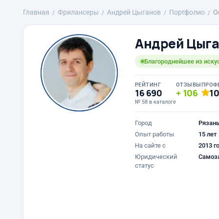
Главная
Фрилансеры
Андрей Цыганов
Портфолио
О
Андрей Цыг
Благороднейшее из искус
РЕЙТИНГ
ОТЗЫВЫ
ПРОФ
16 690
106
1
№ 58 в каталоге
Город
Рязан
Опыт работы
15 лет
На сайте с
2013 г
Юридический
Самоз
статус