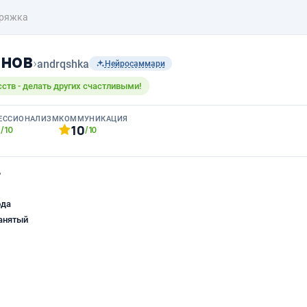
ряжка
анов
›
andrqshka
Нейросаммари
ств - делать других счастливыми!
ЕССИОНАЛИЗМ
КОММУНИКАЦИЯ
0
10
/10
/10
ь
ода
анятый