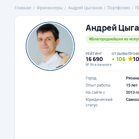
Главная
Фрилансеры
Андрей Цыганов
Портфолио
П
Андрей Цыг
Благороднейшее из искус
РЕЙТИНГ
ОТЗЫВЫ
ПРОФ
16 690
106
1
№ 56 в каталоге
Город
Рязан
Опыт работы
15 лет
На сайте с
2013 г
Юридический
Самоз
статус