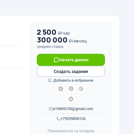
2 500
₽/час
300 000
₽/месяц
средняя ставка
Начать диалог
Создать задание
Добавить в избранное
a19893105@gmail.com
+79209850126
Пожаловаться на профиль