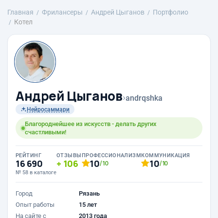
Главная
Фрилансеры
Андрей Цыганов
Портфолио
Котел
Андрей Цыганов
›
andrqshka
Нейросаммари
Благороднейшее из искусств - делать других
счастливыми!
РЕЙТИНГ
ОТЗЫВЫ
ПРОФЕССИОНАЛИЗМ
КОММУНИКАЦИЯ
16 690
106
10
10
/10
/10
№ 58 в каталоге
Город
Рязань
Опыт работы
15 лет
На сайте с
2013 года