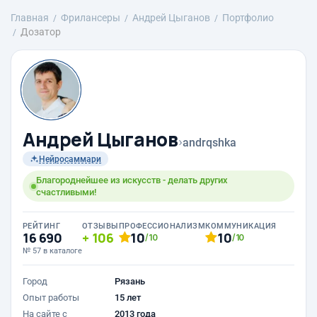
Главная
Фрилансеры
Андрей Цыганов
Портфолио
Дозатор
Андрей Цыганов
›
andrqshka
Нейросаммари
Благороднейшее из искусств - делать других
счастливыми!
РЕЙТИНГ
ОТЗЫВЫ
ПРОФЕССИОНАЛИЗМ
КОММУНИКАЦИЯ
16 690
106
10
10
/10
/10
№ 57 в каталоге
Город
Рязань
Опыт работы
15 лет
На сайте с
2013 года