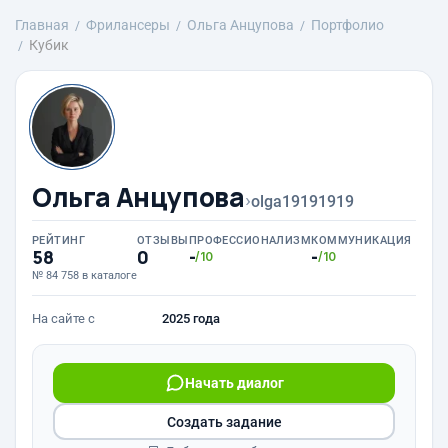
Главная
Фрилансеры
Ольга Анцупова
Портфолио
Кубик
Ольга Анцупова
›
olga19191919
РЕЙТИНГ
ОТЗЫВЫ
ПРОФЕССИОНАЛИЗМ
КОММУНИКАЦИЯ
58
0
-
-
/10
/10
№ 84 758 в каталоге
На сайте с
2025 года
Начать диалог
Создать задание