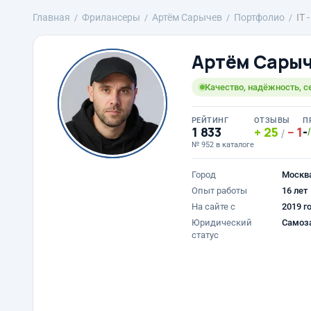
Главная
Фрилансеры
Артём Сарычев
Портфолио
IT 
Артём Сары
Качество, надёжность, с
РЕЙТИНГ
ОТЗЫВЫ
П
1 833
25
1
-
/
№ 952 в каталоге
Город
Москв
Опыт работы
16 лет
На сайте с
2019 г
Юридический
Самоз
статус