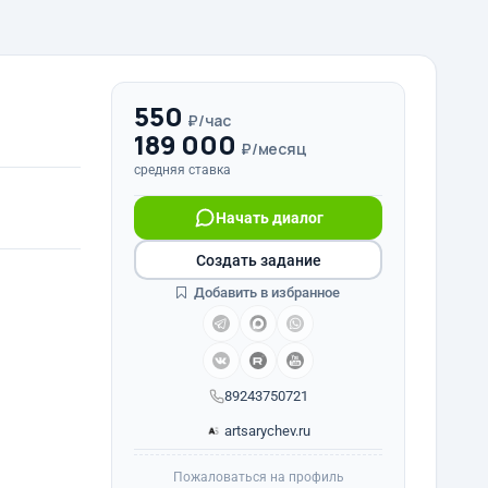
550
₽/час
189 000
₽/месяц
средняя ставка
Начать диалог
Создать задание
Добавить в избранное
89243750721
artsarychev.ru
Пожаловаться на профиль