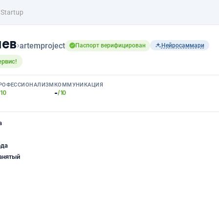
- Startup
чев
›
artemproject
Паспорт верифицирован
Нейросаммари
ервис!
РОФЕССИОНАЛИЗМ
КОММУНИКАЦИЯ
-
/10
/10
а
ода
анятый